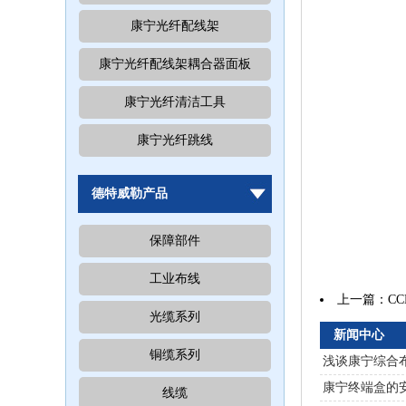
康宁光纤配线架
康宁光纤配线架耦合器面板
康宁光纤清洁工具
康宁光纤跳线
德特威勒产品
保障部件
工业布线
上一篇：
C
光缆系列
新闻中心
铜缆系列
浅谈康宁综合
康宁终端盒的
线缆