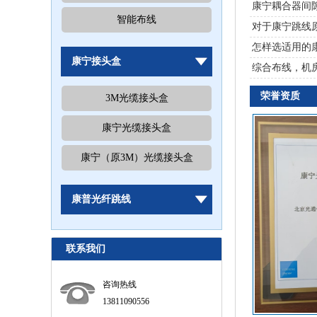
康宁耦合器间
智能布线
对于康宁跳线
怎样选适用的
康宁接头盒
综合布线，机
荣誉资质
3M光缆接头盒
康宁光缆接头盒
康宁（原3M）光缆接头盒
康普光纤跳线
联系我们
咨询热线
13811090556